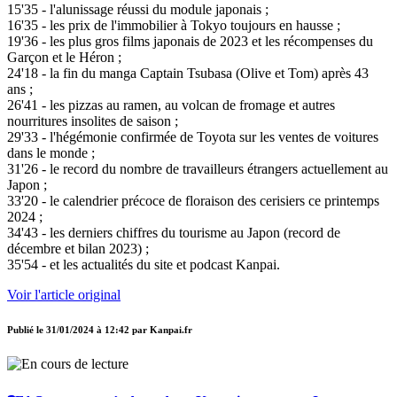
15'35 - l'alunissage réussi du module japonais ;
16'35 - les prix de l'immobilier à Tokyo toujours en hausse ;
19'36 - les plus gros films japonais de 2023 et les récompenses du
Garçon et le Héron ;
24'18 - la fin du manga Captain Tsubasa (Olive et Tom) après 43
ans ;
26'41 - les pizzas au ramen, au volcan de fromage et autres
nourritures insolites de saison ;
29'33 - l'hégémonie confirmée de Toyota sur les ventes de voitures
dans le monde ;
31'26 - le record du nombre de travailleurs étrangers actuellement au
Japon ;
33'20 - le calendrier précoce de floraison des cerisiers ce printemps
2024 ;
34'43 - les derniers chiffres du tourisme au Japon (record de
décembre et bilan 2023) ;
35'54 - et les actualités du site et podcast Kanpai.
Voir l'article original
Publié le
31/01/2024 à 12:42
par
Kanpai.fr