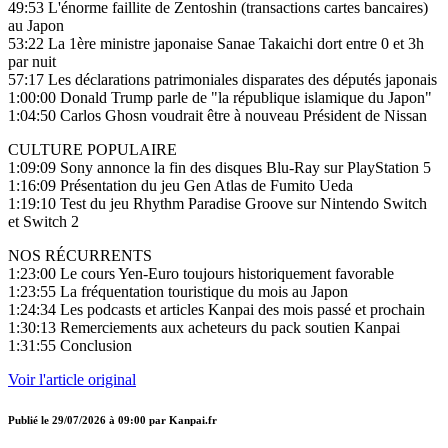
49:53 L'énorme faillite de Zentoshin (transactions cartes bancaires)
au Japon
53:22 La 1ère ministre japonaise Sanae Takaichi dort entre 0 et 3h
par nuit
57:17 Les déclarations patrimoniales disparates des députés japonais
1:00:00 Donald Trump parle de "la république islamique du Japon"
1:04:50 Carlos Ghosn voudrait être à nouveau Président de Nissan
CULTURE POPULAIRE
1:09:09 Sony annonce la fin des disques Blu-Ray sur PlayStation 5
1:16:09 Présentation du jeu Gen Atlas de Fumito Ueda
1:19:10 Test du jeu Rhythm Paradise Groove sur Nintendo Switch
et Switch 2
NOS RÉCURRENTS
1:23:00 Le cours Yen-Euro toujours historiquement favorable
1:23:55 La fréquentation touristique du mois au Japon
1:24:34 Les podcasts et articles Kanpai des mois passé et prochain
1:30:13 Remerciements aux acheteurs du pack soutien Kanpai
1:31:55 Conclusion
Voir l'article original
Publié le
29/07/2026 à 09:00
par
Kanpai.fr